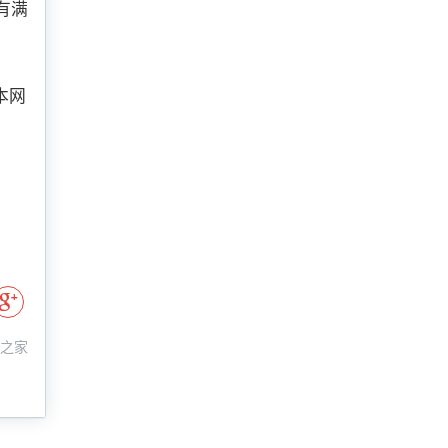
有满
本网
智能
台、
业服
家之家