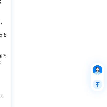
权
时，
费者
减免
化
促