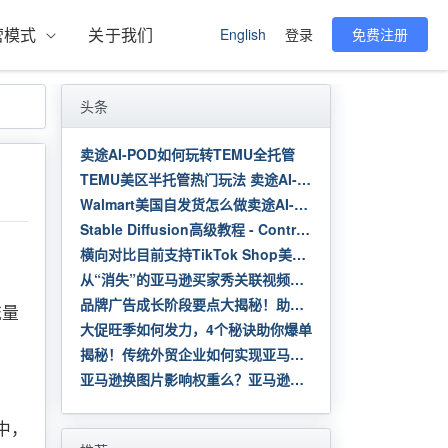
营模式
关于我们
English
登录
免费注册
头条
卖途AI-POD如何玩转TEMU全托管
TEMU美区半托管热门玩法 卖途AI-POD解读
Walmart美国自发货怎么做卖途AI-POD?
Stable Diffusion高级教程 - Controlnet
横向对比目前支持TikTok Shop美区的4款ERP工具，我发现了一个新的盈利模式
从“消失”的亚马逊买家秀关联视频，剖析视频在链接中的极其重要性！
品牌广告成长阶段要点大揭秘！助力卖家更高效吸引消费者
流量
大促旺季如何发力，4个秘诀助你爆单
揭秘！传统外贸企业如何实现亚马逊销量连续3年翻番？
亚马逊换图片影响权重么？亚马逊可以更换主图吗？
中，