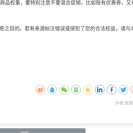
动提升商品权重，要特别注意不要混合促销，比如既有优惠券，又
息之目的。若有来源标注错误或侵犯了您的合法权益，请与
HiMYTOOL、卖途官网、卖途工具、跨境电商运营平台、
工具、一站式电商管理、海外仓一件代发、聚合管理协作平
台、让跨境电商更简单、商品管理、销售管理软件、跨境企
、跨境电商创业、跨境ERP工具、低成本电商解决方案
作者:卖