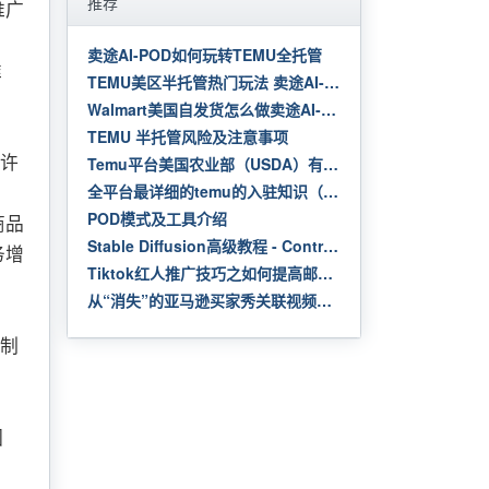
推荐
推广
卖途AI-POD如何玩转TEMU全托管
准
TEMU美区半托管热门玩法 卖途AI-POD解读
Walmart美国自发货怎么做卖途AI-POD?
TEMU 半托管风险及注意事项
Temu平台美国农业部（USDA）有机认证合规解读
，许
全平台最详细的temu的入驻知识（全托管和半托管的对比，以及风险项，罚款类型汇总）
POD模式及工具介绍
商品
Stable Diffusion高级教程 - Controlnet
务增
Tiktok红人推广技巧之如何提高邮件回复率
从“消失”的亚马逊买家秀关联视频，剖析视频在链接中的极其重要性！
么制
因