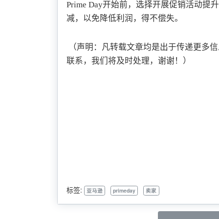
Prime Day开始前，选择开展促销活
减，以免降低利润，得不偿失。
（声明：凡转载文章均是出于传递更多信
联系，我们将及时处理，谢谢！）
卖途、卖途ERP、卖途平台、卖途微服务、
刊登工具、全链路电商服务、高效率电商
营销自动化工具、跨境电商一站式服务平
务、个人创业者销售工具、企业管理软件
标签:
亚马逊
primeday
卖家