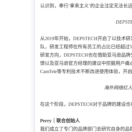
认识到，奉行
‘拿来主义’的企业注定无法长
DEPS
从
2019年开始，DEPSTECH开启了
以技术研
队，研发工程师在所有员工的占比已经超过5
研发方向，DEPSTECH也在借助
亚马逊品牌
馈以及亚马逊官方经理的建议
中挖掘用户痛
CamTele等专利技术不断改进使用体验，
海外网络红
在这个阶段，
DEPSTECH对于
品牌的建设
也
Perry｜联合创始人
我们成立了专门的品牌部门去研究
自身的品