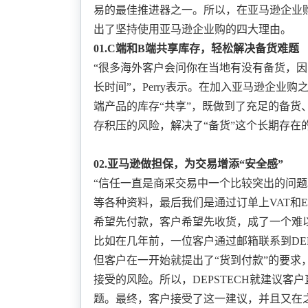
易的最佳推进器之一。所以，在亚马逊企业
出了
坚持使用亚马逊企业购的四大理由
。
0
1
.
C端和B端共享库存
，
轻松解决备货难题
“很多海外客户会问你在当地有没有备货，
长时间”，Perry表示。在加入亚马逊企业购
端产品的库存“共享”，既做到了充足的备货
存积压的风险
，解决了
“备货”这个长期存在
02
.
亚马逊做担保
，
为交易增添
“安全感”
“信任一直是商采交易中一个比较突出的问
等各种资料，最后我们是通过订单上VAT和EO
希望先付款，客户希望先收货，成了一个难
比如在几年前，一位客户通过邮箱联系到
D
但客户在一开始就提出了“货到付款”的要求，
接受的风险。所以，DEPSTECH就建议客户
题。
最终，客户接受了这一建议，并且又在