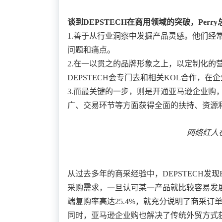
谈到
DEPSTECH在商用领域的突破
，
Per
1
.
善于
从行业洞察中发掘产品灵感
。他们经
问题和痛点。
2
.
在一以贯之的品牌形象之上，
以定制化的
DEPSTECH会专门去和相关KOL合作，
3
.
而最关键的一步，则是
开通亚马逊企业购
广、交易环节等方面获得全面的扶持、资源
网络红人
从过去多年的商采经验中，
DEPSTECH
采购需求，一旦认可某一产品就比较容易发展
端复购率高达25.4%
，就充分说明了商采订
同时，亚马逊企业购也
解决了传统外贸方式