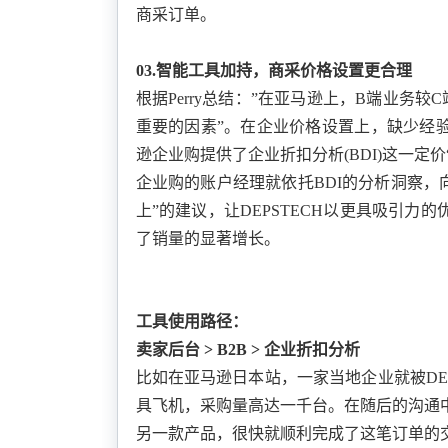
商采订单。
03
.
智能工具加持
，
商采价格设置更合理
根据
Perry总结：”在亚马逊上，B端业务较
重要的因素
”。在企业价格设置上，缺少经
逊企业购提供了
企业折扣分析
(BDI)这一定价
企业购的账户经理就依托
BDI的分析洞察，向
上
”的建议，让DEPSTECH以
更具吸引力的
了销量的显著增长。
工具使用路径：
卖家后台
> B2B > 企业折扣分析
比如在亚马逊日本站，一家当地企业就被
D
具飞机，采购量高达一千台。在随后的沟通中
另一款产品，很快就顺利完成了这笔订单的