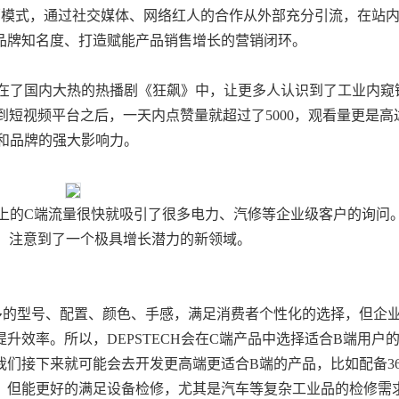
销模式
，通过社交媒体、网络红人的合作从外部充分引流，在站
品牌知名度、打造赋能产品销售增长的营销闭环。
出现在了国内大热的热播剧
《狂飙》
中，让更多人认识到了工业内窥
分享到短视频平台之后，一天内点赞量就超过了5000，观看量更是高
产品和品牌的强大影响力
。
逊上的C端流量很快就吸引了很多
电力、汽修等企业级客户
的询问
时，注意到了一个
极具增长潜力的新领域
。
多的型号、配置、颜色、手感，满足消费者个性化的选择，但
企
提升效率
。所以，
DEPSTECH会在C端产品中选择适合B端用户
我们接下来就可能会去
开发更高端更适合
B端的产品
，比如配备
3
，但能更好的满足设备
检修，尤其是汽车等复杂工业品的检修需