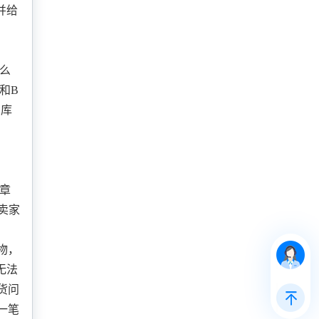
并给
么
和B
了库
章
卖家
物，
无法
货问
一笔