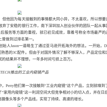
工作。但他因为每天接触到的事情都大同小异，不太喜欢，所以想要
ry放弃了安稳的银行工作，南下深圳加入创业伙伴的团队一起从事
售后服务等方面的重视
，就已初见成效，靠着号称全市场最严的
上曾做到过排名第一。
创始人Jason一道萌生了
通过亚马逊开拓海外的想法
。一开始，
D
们熟悉的3C配件。但
由于对国外情况了解不够深入，产品定位和
试的结果并不理想，一年多时间亏损上百万。
PSTECH推出的工业内窥镜产品
中，
Perry他们第一次接触到“工业内窥镜”这个产品，立刻就嗅到
了
“家用内窥镜”这一利润空间大但竞争相对小的切入点
，并在日
络摄像头等多个产品线，实现了持续、高速的增长。