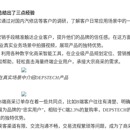
ry总结出了三点经验
常通过对国内汽修店等客户的调研，了解客户日常应用场景中的
营销手段精准触达企业客户
，提升他们的品牌的信任感。在这方
在企业真实业务场景中拍摄视频，展现产品的独特优势。
，利用各种数字化商采智能工具，在企业级产品规划定位、营销
和帮助，
轻松直击海量终端企业用户，承接大宗商采的需求
。
在真实场景中介绍
DEPSTECH产品
发现B端商采订单存在着一些共同点，比如
B端客户往往有清楚、明
为品牌的“忠实用户”
，相较于
C端2.3%的复购率，DEPSTECH
单的独特优势。
获客渠道有限、交流沟通不畅，交易流程繁琐等问题
，成为了商