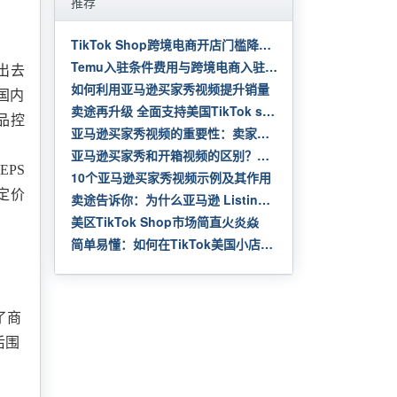
推荐
TikTok Shop跨境电商开店门槛降低，但也不是随便就能入住。
Temu入驻条件费用与跨境电商入驻流程
出去
如何利用亚马逊买家秀视频提升销量
国内
卖途再升级 全面支持美国TikTok shop | 快速利用美国货盘 自动采购发货 测品速度100倍提升
品控
亚马逊买家秀视频的重要性：卖家需要知道的一切
亚马逊买家秀和开箱视频的区别？有必要做吗？
EPS
10个亚马逊买家秀视频示例及其作用
定价
卖途告诉你：为什么亚马逊 Listing 要做买家秀？
美区TikTok Shop市场简直火炎焱
简单易懂：如何在TikTok美国小店上申请成功
了商
后围