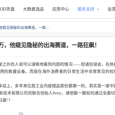
POD货盘
大数据选品
应用中心
服务支持
运
1年亏损上百万到销量3000万，他窥见隐秘的出海赛道，一路狂飙！
00万，他窥见隐秘的出海赛道，一路狂飙！
屋之外的人就可以清晰地看到内部的情况
——但请别误会，在
热
用的救援设备，而是在海外消费者的日常生活中非常常见的检
本站上，多年来位居
工业内窥镜品类份额第一
的，其实是一家中
创新技术有限公司的联合创始人Perry，请他聊一聊
如何通过全面
狂飙”
！