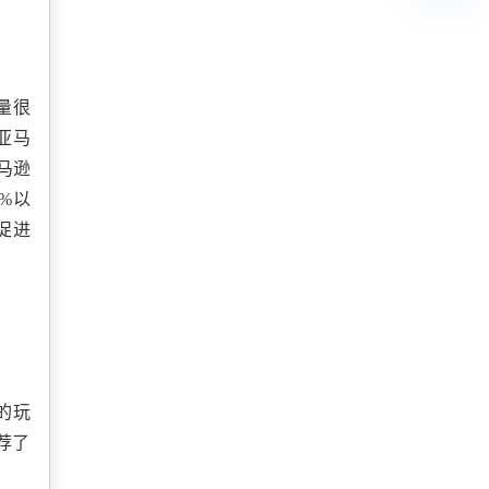
量很
亚马
马逊
5%以
促进
的玩
荐了