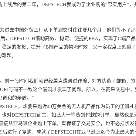
购上线后的第二年，
DEPSTECH就成为了企业购的“忠实用户”，
因为过去中国外贸工厂从下单到交付往往要几个月，他们等不了那
之后，DEPSTECH借助高效、稳定、便捷的FBA，实现了C端产品
、稳定的发货，
提升了
B端产品的物流时效，又一定程度上规避
的难题。
题。前一段时间我们就曾经差点遭遇过诈骗，对方伪造了邮箱、签
RI
号码不一致这个漏洞才发现了问题。所以，在商采交易中，
以调和的矛盾。
”
EPSTECH，想要采购近40万美金的无人机产品作为员工的圣诞礼
也对DEPSTECH而言，如此大一笔货到付款的订单，显然也是
直接从亚马逊企业购上下单，既保证了交易安全，也不必担忧发
之后进行了复购，成就了
DEPSTECH在亚马逊上迄今为止最大的