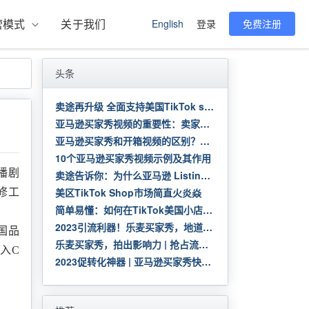
营模式
关于我们
English
登录
免费注册
头条
卖途再升级 全面支持美国TikTok shop | 快速利用美国货盘 自动采购发货 测品速度100倍提升
亚马逊买家秀视频的重要性：卖家需要知道的一切
亚马逊买家秀和开箱视频的区别？有必要做吗？
10个亚马逊买家秀视频示例及其作用
播剧
卖途告诉你：为什么亚马逊 Listing 要做买家秀？
美区TikTok Shop市场简直火炎焱
修工
简单易懂：如何在TikTok美国小店上申请成功
2023引流利器！乐麦买家秀，地道本土味 | 大促热销进行时，55美金起拍
国品
乐麦买家秀，拍出影响力 | 抢占流量入口，提高店铺转化
切入
C
2023促转化神器 | 亚马逊买家秀快速提高店铺转化率