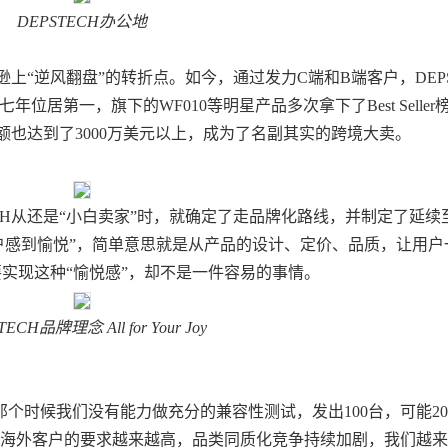
DEPSTECH办公地
马逊上
“逆风翻盘”的转折点
。如今，通过发力
C端和B端客户，DEP
七年位居第一
，旗下的
WF010等明星产品多次拿下了
Best Selle
售额也达到了
3000万美元以上
，成为了名副其实的跨境大卖。
ECH从还是“小白卖家”时，就确定了走
品牌化路线
，并制定了延续
位用户感到愉悦
”，简单意思就是从产品的设计、定价、品质，让用户
要
实现这种
“愉悦感”，却不是一件容易的事情
。
ECH品牌理念 All for Your Joy
那个时候我们没有能力做充分的兼容性测试，发出
100台，可能2
海外客户的要求越来越高
，品类同质化竞争持续加剧，我们越来