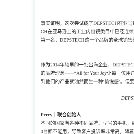
事实证明，这次尝试成了
DEPSTECH在亚
CH在亚马逊上的工业内窥镜类目中已经
连续
第一名
，
DEPSTECH这一个品牌的全球销
作为
2014年较早的一批出海企业，DEPST
的品牌理念
——“
All for Your Joy让每一
到他们的产品就油然而生一种‘愉悦感’。但
DEPST
Perry｜联合创始人
不同的国家有各种不同品牌、型号的手机，
0台都不能用，导致客户投诉率非常高。
随着