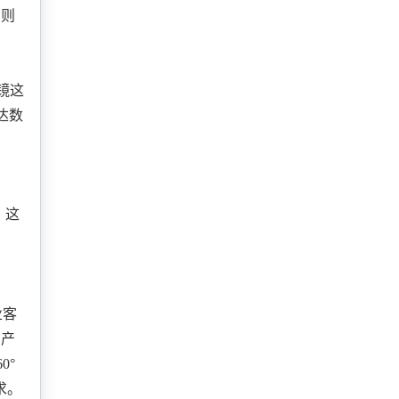
内则
镜这
达数
。这
业客
的产
60°
求。