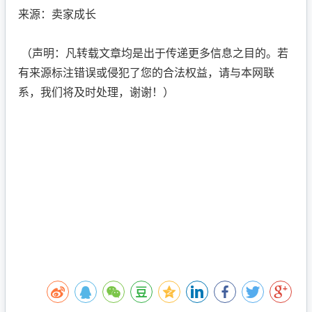
来源：卖家成长
（声明：凡转载文章均是出于传递更多信息之目的。若
有来源标注错误或侵犯了您的合法权益，请与本网联
系，我们将及时处理，谢谢！）
卖途、卖途ERP、卖途平台、卖途微服务、HiMYTOO
L、卖途官网、卖途工具、跨境电商运营平台、智能刊登
工具、全链路电商服务、高效率电商工具、一站式电商
管理、海外仓一件代发、聚合管理协作平台、营销自动
化工具、跨境电商一站式服务平台、让跨境电商更简
单、商品管理、销售管理软件、跨境企业服务、个人创
业者销售工具、企业管理软件、跨境电商创业、跨境ER
P工具、低成本电商解决方案