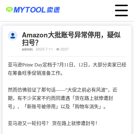
Menu
首页
POD货盘
大数据选品
应用中心
服务支持
Amazon大批账号异常停用，疑似
扫号？
卖家服务平台
admin
2023-7-11
2037
工厂服务平台
战略合作
亚马逊Prime Day定档于7月11日、12日，大部分卖家已经
在筹备旺季促销准备工作。
跨境资讯
运营模式
然而仿佛验证了那句话——“大促之前必有风波”，近
亚马逊ERP
期，有不少买家不约而同遭遇「货在路上就惨遭封
号」、「新账号被停用」以及「购物车消失」。
TEMU半托管
关于我们
亚马逊又一轮扫号？ 货在路上就惨遭封号！
English