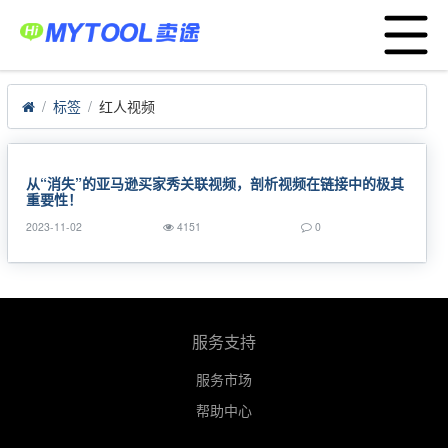
Menu
首页
POD货盘
大数据选品
应用中心
标签
红人视频
服务支持
卖家服务平台
工厂服务平台
从“消失”的亚马逊买家秀关联视频，剖析视频在链接中的极其
重要性！
战略合作
2023-11-02
4151
0
跨境资讯
运营模式
亚马逊ERP
服务支持
TEMU半托管
服务市场
关于我们
帮助中心
English