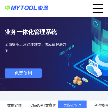
首页
POD货盘
大数据选品
应用中心
Menu
服务支持
卖家服务平台
工厂服务平台
业务一体化管理系统
战略合作
全面提高运营管理效益，供应链解决方
跨境资讯
案
运营模式
亚马逊ERP
关于我们
免费使用
TEMU半托管
English
登录
免费注册
数据管理
ChatGPT文案优
供应链管理
利润核