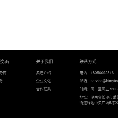
服务商
关于我们
联系方式
务商
卖途介绍
电话：18050092316
务
企业文化
邮箱：service@himytoo
合作联系
时间：周一至周五 9:00-
地址：湖南省长沙市岳
街道绿地中央广场5栋22