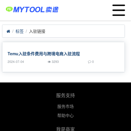
Menu
首页
POD货盘
大数据选品
应用中心
标签
入驻链接
服务支持
卖家服务平台
工厂服务平台
Temu入驻条件费用与跨境电商入驻流程
2024-07-04
3293
0
战略合作
跨境资讯
运营模式
服务支持
亚马逊ERP
TEMU半托管
服务市场
帮助中心
关于我们
我是商家
English