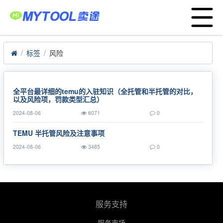
Menu
首页
POD货盘
大数据选品
应用中心
标签
风险
服务支持
卖家服务平台
工厂服务平台
全平台最详细的temu的入驻知识（全托管和半托管的对比，
以及风险项，罚款类型汇总）
战略合作
2024-08-06
6071
0
跨境资讯
TEMU 半托管风险及注意事项
运营模式
2024-08-06
3485
0
亚马逊ERP
TEMU半托管
关于我们
服务支持
English
服务市场