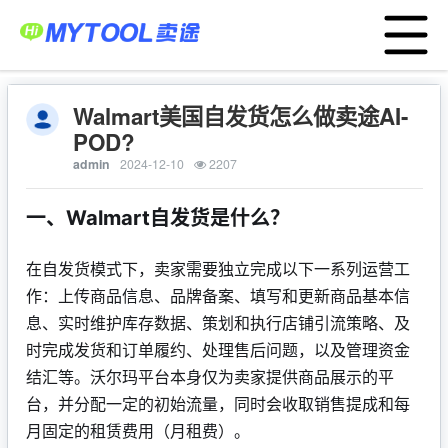
Menu
首页
POD货盘
大数据选品
应用中心
服务支持
Walmart美国自发货怎么做卖途AI-
POD?
卖家服务平台
admin
2024-12-10
2207
工厂服务平台
一、Walmart自发货是什么？
战略合作
跨境资讯
在自发货模式下，卖家需要独立完成以下一系列运营工
运营模式
作：上传商品信息、品牌备案、填写和更新商品基本信
息、实时维护库存数据、策划和执行店铺引流策略、及
亚马逊ERP
时完成发货和订单履约、处理售后问题，以及管理资金
TEMU半托管
结汇等。沃尔玛平台本身仅为卖家提供商品展示的平
关于我们
台，并分配一定的初始流量，同时会收取销售提成和每
月固定的租赁费用（月租费）。
English