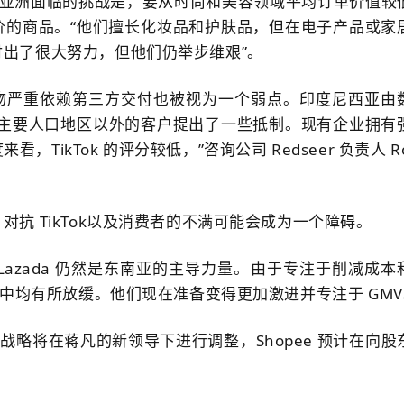
k 在亚洲面临的挑战是，要从时尚和美容领域平均订单价值较
价的商品。
“他们擅长化妆品和护肤品，但在电子产品或家
出了很大努力，但他们仍举步维艰”。
进军在线购物严重依赖第三方交付也被视为一个弱点。
印度尼西亚由
哇主要人口地区以外的客户提出了一些抵制。
现有企业拥有
ikTok 的评分较低，”咨询公司 Redseer 负责人 Ro
抗 TikTok以及消费者的不满可能会成为一个障碍。
Lazada 仍然是东南亚的主导力量。
由于专注于削减成本
月中均有所放缓。
他们现在准备变得更加激进并专注于 GMV
，其战略将在蒋凡的新领导下进行调整，
Shopee 预计在向