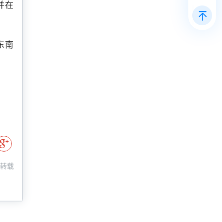
并在
东南
智能
台、
业服
:转载