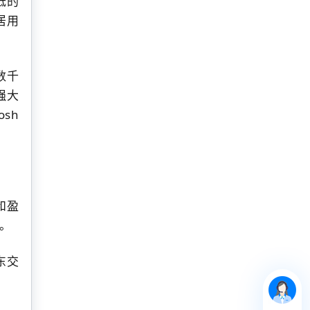
低的
居用
数千
强大
sh
和盈
。
股东交