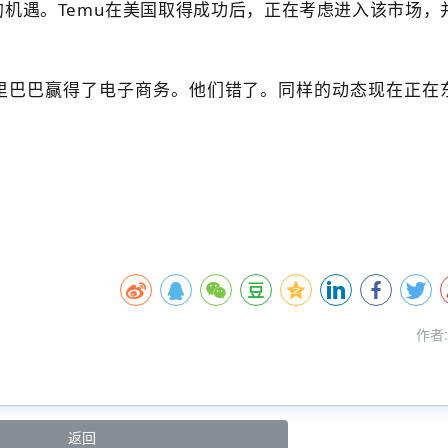
的机遇。
Temu在美国取得成功后，正在考虑进入该市场，
阿里巴巴赢得了电子商务。
他们错了。
同样的动态现在正在
HiMYTOOL、卖途官网、卖途工具、跨境电商运营平台、
工具、一站式电商管理、海外仓一件代发、聚合管理协作平
台、让跨境电商更简单、商品管理、销售管理软件、跨境企
、跨境电商创业、跨境ERP工具、低成本电商解决方案
作者
返回