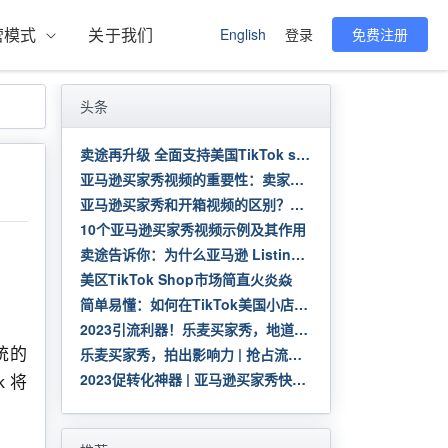
营模式
关于我们
English
登录
免费注册
头条
卖途再升级 全面支持美国TikTok shop | 快速利用美国货盘 自动采购发货 测品速度100倍提升
亚马逊买家秀视频的重要性：卖家需要知道的一切
亚马逊买家秀和开箱视频的区别？有必要做吗？
10个亚马逊买家秀视频示例及其作用
卖途告诉你：为什么亚马逊 Listing 要做买家秀？
美区TikTok Shop市场简直火炎焱
简单易懂：如何在TikTok美国小店上申请成功
2023引流利器！乐麦买家秀，地道本土味 | 大促热销进行时，55美金起拍
统的
乐麦买家秀，拍出影响力 | 抢占流量入口，提高店铺转化
2023促转化神器 | 亚马逊买家秀快速提高店铺转化率
 将