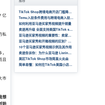
推荐
TikTok Shop跨境电商开店门槛降低，但也不是随便就能入住。
 亿
Temu入驻条件费用与跨境电商入驻流程
如何利用亚马逊买家秀视频提升销量
卖途再升级 全面支持美国TikTok shop | 快速利用美国货盘 自动采购发货 测品速度100倍提升
的私
亚马逊买家秀视频的重要性：卖家需要知道的一切
亚马逊买家秀和开箱视频的区别？有必要做吗？
10个亚马逊买家秀视频示例及其作用
多，
卖途告诉你：为什么亚马逊 Listing 要做买家秀？
美区TikTok Shop市场简直火炎焱
而且
简单易懂：如何在TikTok美国小店上申请成功
大市
我想
创始