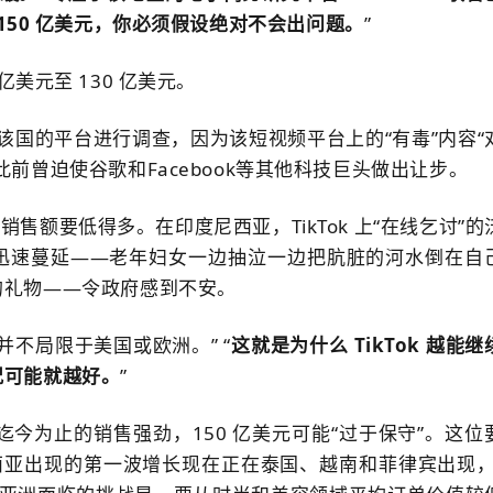
 150 亿美元，你必须假设绝对不会出问题。
”
0 亿美元至 130 亿美元。
 在该国的平台进行调查，因为该短视频平台上的“有毒”内容“
此前曾迫使谷歌和Facebook等其他科技巨头做出让步。
ok 的销售额要低得多。
在印度尼西亚，TikTok 上“在线乞讨”的
迅速蔓延——老年妇女一边抽泣一边把肮脏的河水倒在自
的礼物——令政府感到不安。
险并不局限于美国或欧洲。
” “
这就是为什么 TikTok 越能继
况可能就越好。
”
年迄今为止的销售强劲，150 亿美元可能“过于保守”。
这位
尼西亚出现的第一波增长现在正在泰国、越南和菲律宾出现，