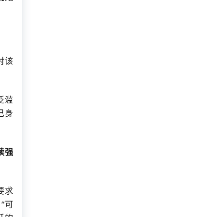
对该
泛滥
己身
续强
要求
“可