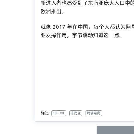
新进入者也感受到了东南亚庞大人口中
欧洲推出。
就像 2017 年在中国，每个人都认为
亚发挥作用，字节跳动知道这一点。
卖途、卖途ERP、卖途平台、卖途微服务、
刊登工具、全链路电商服务、高效率电商
营销自动化工具、跨境电商一站式服务平
务、个人创业者销售工具、企业管理软件
标签:
TIKTOK
东南亚
跨境电商